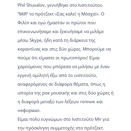
Phil Shuvalov, γεννήθηκε στο Ινστιτούτου
“MiR” το πρότζεκτ «Σας καλεί η Μόσχα!». Ο
Φιλίπ και εγώ ήμασταν οι πρώτοι που
επικοινωνήσαμε και ξεκινήσαμε να μιλάμε
μέσω Skype, ήδη κατά τη διάρκεια της
καραντίνας και στις δύο χώρες. Μπορούμε να
πούμε ότι είμαστε οι πρωτοπόροι! Είμαι
χαρούμενος που μπόρεσα να μιλήσω με έναν
εγγενή ομιλητή έξω από το ινστιτούτο,
αναφερόμενος σε διάφορα θέματα, όπως η
ιστορία της ροκ μουσικής και στις δύο χώρες ή
η διαφορά μεταξύ των λέξεων гопник και
неформал.
Είμαι πολύ ευγνώμων στο Ινστιτούτο Mir για
την πρόσκληση συμμετοχής στο πρότζεκτ.