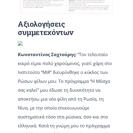
Αξιολογήσεις
συμμετεχόντων
Κωνσταντίνος Σαχτούρης:
“Τον τελευταίο
καιρό είμαι πολύ χαρούμενος, γιατί χάρη στο
Ινστιτούτο “MiR” διευρύνθηκε ο κύκλος των
Ρώσων φίλων μου. Το πρόγραμμα “Η Μόσχα
σας καλεί” μου έδωσε τη δυνατότητα να
αποκτήσω μια νέα φίλη από τη Ρωσία, τη
Νίνα, με την οποία επικοινωνούμε
συστηματικά τόσο στα ρώσικα, όσο και στα
ελληνικά. Κατά τη γνώμη μου το πρόγραμμα