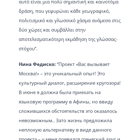
αυτό είναι μια πολύ σημαντική και καινοτόμα
δράση, που γεφυρώνει κάθε γεωγραφικό,
πολιτισμικό και γλωσσικό χάσμα ανάμεσα στις
δύο χώρες και συμβάλλει στην
αποτελεσματικότερη εκμάθηση της γλώσσας-
στόχου”.
Нина Федиско:
“Проект «Вас вызывает
Москва!» – это уникальный опыт! Это
культурный диалог, расширение кругозора!
В июне я должна была приехать на
языковую программу в Афины, но ввиду
сложившихся обстоятельств это оказалось
невозможным.. Зато жизнь предложила
неплохую альтернативу в виде данного
проекта – у меня появился греческий друг и