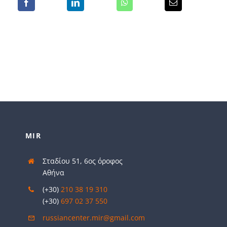
MIR
Σταδίου 51, 6ος όροφος
Αθήνα
(+30)
210 38 19 310
(+30)
697 02 37 550
russiancenter.mir@gmail.com