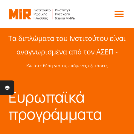
Skip
to
Tog
content
Nav
Τα διπλώματα του Ινστιτούτου είναι
ΠΟΙΟΙ ΕΙΜΑΣΤΕ
αναγνωρισμένα από τον ΑΣΕΠ -
ΜΑΘΗΜΑΤΑ
Κλείστε θέση για τις επόμενες εξετάσεις
ΕΞΕΤΑΣΕΙΣ
Ευρωπαϊκά
ΠΟΛΙΤΙΣΜΟΣ
προγράμματα
NEA