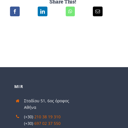
Share This!
MIR
Σταδίου 51, 6ος όροφος
Αθήνα
(+30)
210 38 19 310
(+30)
697 02 37 550