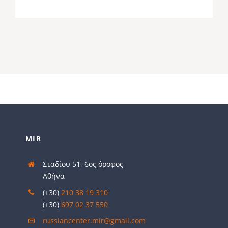
MIR
Σταδίου 51, 6ος όροφος
Αθήνα
(+30)
210 38 19 310
(+30)
697 02 37 550
russiancenter.mir@gmail.com