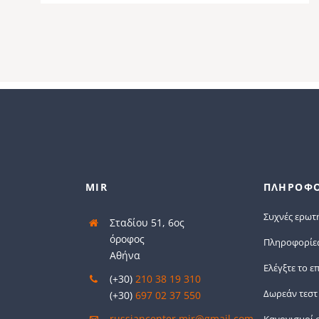
MIR
ΠΛΗΡΟΦΟ
Συχνές ερωτ
Σταδίου 51, 6ος
όροφος
Πληροφορίες 
Αθήνα
Ελέγξτε το ε
(+30)
210 38 19 310
Δωρεάν τεστ
(+30)
697 02 37 550
russiancenter.mir@gmail.com