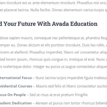
am tincidunt est ac ante elementum tincidunt. Phasellus nisi orci, 
et placerat lacinia. Nulla facilisi. Donec elementum varius turpis 
d Your Future With Avada Education
isse sapien mauris, consequat nec pellentesque at, pharetra feugi
semper eu. Donec dictum et elit porttitor tincidunt. Duis leo nibh, 
lorem at eleifend. Phasellus imperdiet, libero vel consectetur aliq
 Sed lorem ipsum, rhoncus quis congue in, tristique id erat. Nunc 
is scelerisque dolor. Integer eu purus ut augue consectetur aliqu
nternational Focus
– Nunc lacinia turpis imperdiet ligula malesu
esidential Courses
– Mauris sed felis et libero consectetur auctor 
ocus On People
– Sed at risus at erat pretium fringilla
tudent Dedication
– Aenean ut purus non tortor rhoncus bibe