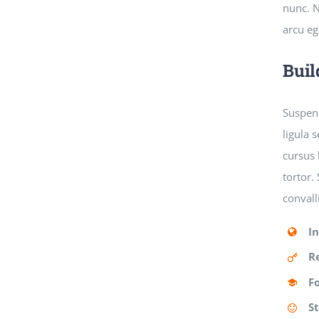
nunc. N
arcu eg
Buil
Suspend
ligula 
cursus 
tortor.
convall
I
R
F
S