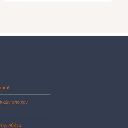
βριο!
σικών απο τον
στην Αθήνα