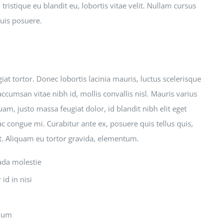
tristique eu blandit eu, lobortis vitae velit. Nullam cursus
quis posuere.
at tortor. Donec lobortis lacinia mauris, luctus scelerisque
accumsan vitae nibh id, mollis convallis nisl. Mauris varius
uam, justo massa feugiat dolor, id blandit nibh elit eget
ac congue mi. Curabitur ante ex, posuere quis tellus quis,
et. Aliquam eu tortor gravida, elementum.
ada molestie
id in nisi
ndum