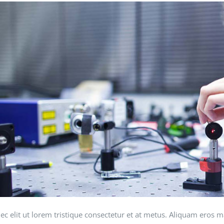
ec elit ut lorem tristique consectetur et at metus. Aliquam eros 