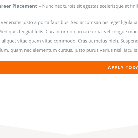
areer Placement
– Nunc nec turpis sit egestas scelerisque at fini
venenatis justo a porta faucibus. Sed accumsan nisl eget ligula i
Sed quis feugiat felis. Curabitur non ornare urna, vel congue mau
a aliquet vitae quam vitae commodo. Cras ut metus nibh. Suspendi
lum, quam nec elementum cursus, justo purus varius nisl, iaculis
APPLY TOD