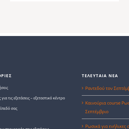
ΡΙΕΣ
ΤΕΛΕΥΤΑΙΑ ΝΕΑ
ήσεις
Ραντεδού τον Σεπτέμ
για τις εξετάσεις – εξεταστικό κέντρο
Καινούρια course Ρω
πίπεδό σας
Σεπτέμβριο
Ρωσικά για ενήλικες 